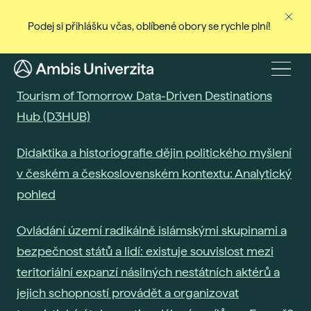
Podej si přihlášku včas, oblíbené obory se rychle plní!
Ne
Stud
Menu
Tourism of Tomorrow Data-Driven Destinations
Baka
Hub (D3HUB)
Magi
Dist
Didaktika a historiografie dějin politického myšlení
Celo
v českém a československém kontextu: Analytický
Cert
pohled
Pro
Ovládání území radikálně islámskými skupinami a
Stud
bezpečnost států a lidí: existuje souvislost mezi
Přij
teritoriální expanzí násilných nestátních aktérů a
Den
jejich schopností provádět a organizovat
Rec