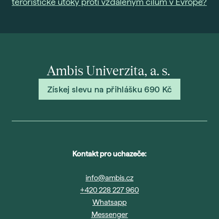
teroristické útoky proti vzdáleným cílům v Evropě?
Gau
Vše 
For
Dis
Ambis Univerzita, a. s.
Era
Získej slevu na přihlášku 690 Kč
Fut
Voli
Bal
Pra
Car
Kontakt pro uchazeče:
Exk
info@ambis.cz
Stud
+420 228 227 960
Whatsapp
Sez
Messenger