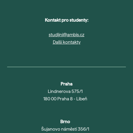
Ada
Sma
Era
Kontakt pro studenty:
Maj
studijni@ambis.cz
Nejč
Další kontakty
O šk
Nov
Pob
Vede
Praha
Lindnerova 575/1
Kont
180 00 Praha 8 - Libeň
Brno
Šujanovo náměstí 356/1