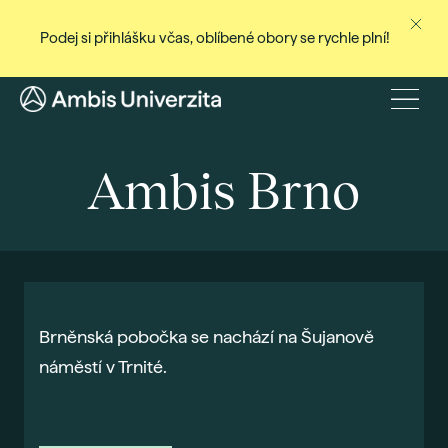
Podej si přihlášku včas, oblíbené obory se rychle plní!
Ne
Stud
Menu
Baka
Ambis Brno
Magi
Dist
Celo
Cert
Pro
Brněnská pobočka se nachází na Šujanově
Stud
náměstí v Trnité.
Přij
Den
Rec