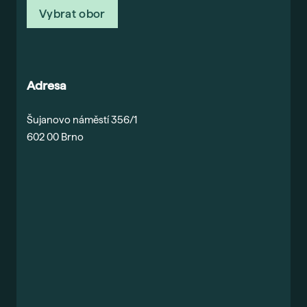
Vybrat obor
Gau
Vše 
For
Adresa
Dis
Era
Šujanovo náměstí 356/1
Fut
602 00 Brno
Voli
Bal
Pra
Car
Exk
Stud
Sez