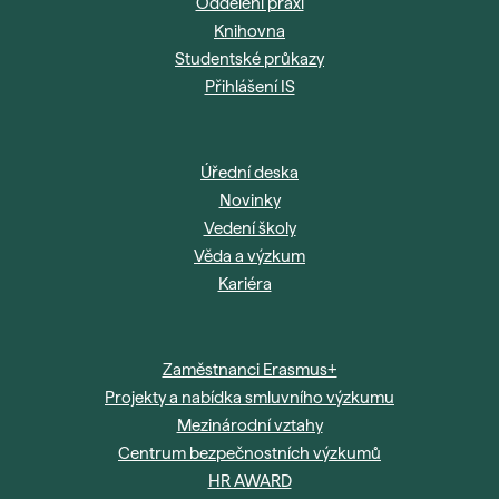
Oddělení praxí
Knihovna
Studentské průkazy
Přihlášení IS
Úřední deska
Novinky
Vedení školy
Věda a výzkum
Kariéra
Zaměstnanci Erasmus+
Projekty a nabídka smluvního výzkumu
Mezinárodní vztahy
Centrum bezpečnostních výzkumů
HR AWARD