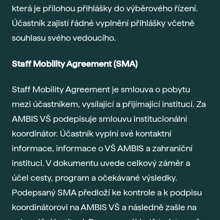
která je přílohou přihlášky do výběrového řízení.
Gau
Účastník zajistí řádné vyplnění přihlášky včetně
Vše 
souhlasu svého vedoucího.
For
Staff Mobility Agreement (SMA)
Dis
Era
Staff Mobility Agreement je smlouva o pobytu
Fut
mezi účastníkem, vysílající a přijímající institucí. Za
Voli
AMBIS VŠ podepisuje smlouvu institucionální
Bal
koordinátor. Účastník vyplní své kontaktní
Pra
informace, informace o VŠ AMBIS a zahraniční
Car
instituci. V dokumentu uvede celkový záměr a
Exk
účel cesty, program a očekávané výsledky.
Stud
Podepsaný SMA předloží ke kontrole a k podpisu
koordinátorovi na AMBIS VŠ a následně zašle na
Sez