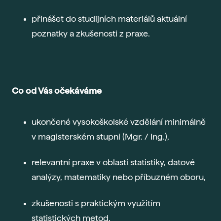
Ada
Sma
přinášet do studijních materiálů aktuální
poznatky a zkušenosti z praxe.
Era
Maj
Nejč
O šk
Co od Vás očekáváme
Nov
ukončené vysokoškolské vzdělání minimálně
Pob
v magisterském stupni (Mgr. / Ing.),
Vede
Kont
relevantní praxe v oblasti statistiky, datové
analýzy, matematiky nebo příbuzném oboru,
zkušenosti s praktickým využitím
statistických metod,