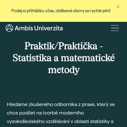
Podej si přihlášku včas, oblíbené obory se rychle plní!
Ne
Stud
Menu
Baka
Praktik/Praktička -
Magi
Statistika a matematické
Dist
metody
Celo
Cert
Pro
Stud
Hledáme zkušeného odborníka z praxe, který se
Přij
chce podílet na tvorbě moderního
Den
vysokoškolského vzdělávání v oblasti statistiky a
Rec