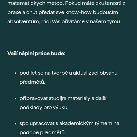
matematických metod. Pokud máte zkušenosti z
Gau
praxe a chuť předat své know-how budoucím
Vše 
absolventům, rádi Vás přivítáme v našem týmu.
For
Dis
Era
Vaší náplní práce bude:
Fut
Voli
podílet se na tvorbě a aktualizaci obsahu
Bal
předmětů,
Pra
Car
připravovat studijní materiály a další
Exk
podklady pro výuku,
Stud
spolupracovat s akademickým týmem na
Sez
podobě předmětů,