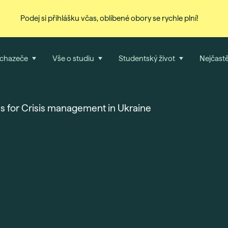
Podej si přihlášku včas, oblíbené obory se rychle plní!
uchazeče
Vše o studiu
Studentský život
Nejčastě
es for Crisis management in Ukraine