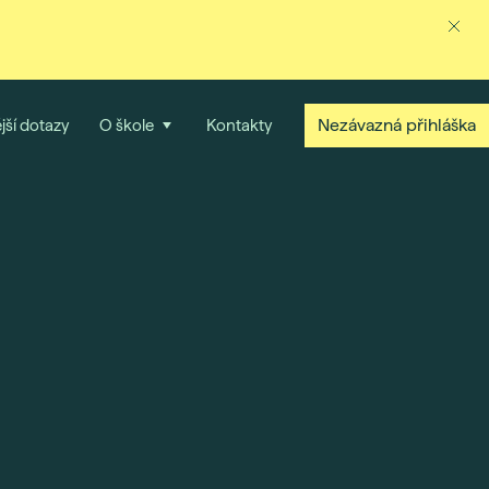
Nezávazná přihláška
jší dotazy
O škole
Kontakty