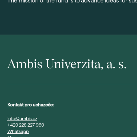
The mission of the fund is to advance ideas for su
Ambis Univerzita, a. s.
Kontakt pro uchazeče:
info@ambis.cz
+420 228 227 960
Whatsapp