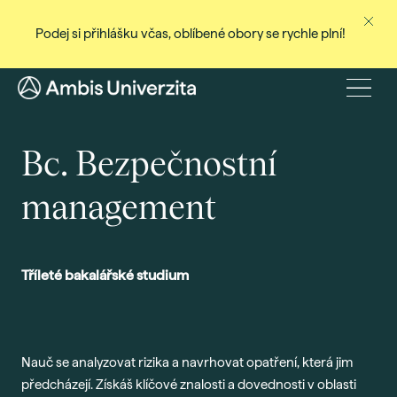
Podej si přihlášku včas, oblíbené obory se rychle plní!
Ne
Stud
Menu
Baka
Bc. Bezpečnostní
Magi
Dist
management
Celo
Cert
Pro
Tříleté bakalářské studium
Stud
Přij
Nauč se analyzovat rizika a navrhovat opatření, která jim
Den
předcházejí. Získáš klíčové znalosti a dovednosti v oblasti
Rec