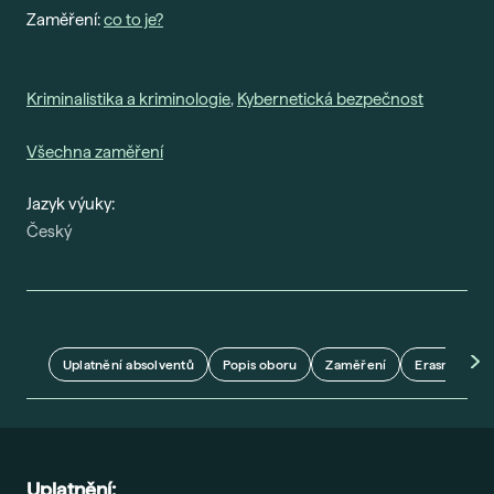
Ada
Zaměření:
co to je?
Sma
Era
Kriminalistika a kriminologie
,
Kybernetická bezpečnost
Maj
Nejč
Všechna zaměření
O šk
Jazyk výuky:
Český
Nov
Pob
Vede
Kont
Uplatnění absolventů
Popis oboru
Zaměření
Erasmus+
Uplatnění: