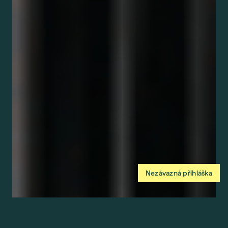
Nezávazná přihláška
Abychom vám usnadnili procházení stránek, nabídli
přizpůsobený obsah nebo reklamu a mohli anonymně