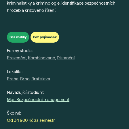
kriminalistiky a kriminologie, identifikace bezpečnostních
Gau
hrozeb a krizového řízení.
Vše 
For
Dis
Bez matiky
Bez přijímaček
Era
Formy studia:
Fut
Prezenční
,
Kombinované
,
Distanční
Voli
Lokalita:
Bal
Praha
,
Brno
,
Bratislava
Pra
Car
Navazující studium:
Exk
Mgr. Bezpečnostní management
Stud
Školné:
Od 34 900 Kč za semestr
Sez