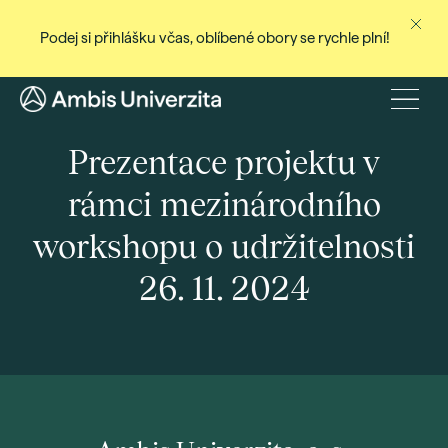
Podej si přihlášku včas, oblíbené obory se rychle plní!
Ne
Stud
Menu
Baka
Prezentace projektu v
Magi
rámci mezinárodního
Dist
workshopu o udržitelnosti
Celo
Cert
26. 11. 2024
Pro
Stud
Přij
Den
Rec