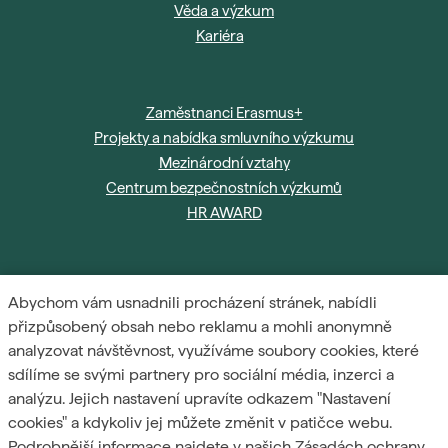
Věda a výzkum
Kariéra
Zaměstnanci Erasmus+
Projekty a nabídka smluvního výzkumu
Mezinárodní vztahy
Centrum bezpečnostních výzkumů
HR AWARD
Abychom vám usnadnili procházení stránek, nabídli
Informace a přístup k osobním údajům
přizpůsobený obsah nebo reklamu a mohli anonymně
analyzovat návštěvnost, využíváme soubory cookies, které
Zásady ochrany osobních údajů
sdílíme se svými partnery pro sociální média, inzerci a
analýzu. Jejich nastavení upravíte odkazem "Nastavení
Zásady používání souborů cookies
cookies" a kdykoliv jej můžete změnit v patičce webu.
Podrobnější informace najdete v našich Zásadách ochrany