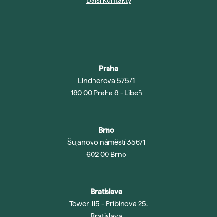
Další kontakty
Ada
Sma
Era
Maj
Nejč
Praha
Lindnerova 575/1
O šk
180 00 Praha 8 - Libeň
Nov
Pob
Brno
Vede
Šujanovo náměstí 356/1
Kont
602 00 Brno
Bratislava
Tower 115 - Pribinova 25,
Bratislava