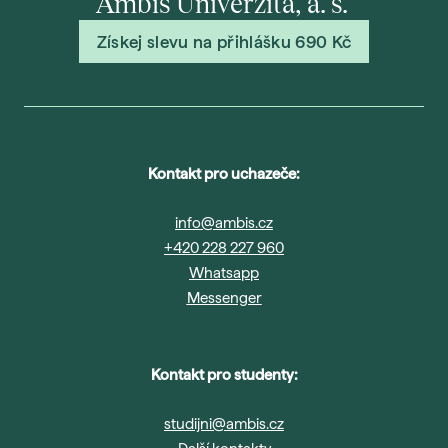
Ambis Univerzita, a. s.
Gau
Získej slevu na přihlášku 690 Kč
Vše 
For
Dis
Era
Kontakt pro uchazeče:
Fut
Voli
info@ambis.cz
+420 228 227 960
Bal
Whatsapp
Pra
Messenger
Car
Exk
Kontakt pro studenty:
Stud
Sez
studijni@ambis.cz