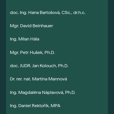
Gau
doc. Ing. Hana Bartošová, CSc., dr.h.c.
Vše 
For
Mgr. David Beinhauer
Dis
Ing. Milan Hála
Era
Fut
Mgr. Petr Hušek, Ph.D.
Voli
Bal
doc. JUDR. Jan Kolouch, Ph.D.
Pra
Dr. rer. nat. Martina Mannová
Car
Exk
Ing. Magdaléna Náplavová, Ph.D.
Stud
Ing. Daniel Rektořík, MPA
Sez