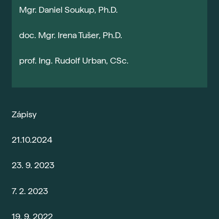
Ada
Mgr. Daniel Soukup, Ph.D.
Sma
Era
doc. Mgr. Irena Tušer, Ph.D.
Maj
prof. Ing. Rudolf Urban, CSc.
Nejč
O šk
Nov
Zápisy
Pob
Vede
21.10.2024
Kont
23. 9. 2023
7. 2. 2023
19. 9. 2022