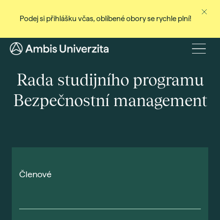
Podej si přihlášku včas, oblíbené obory se rychle plní!
Ne
Stud
Menu
Baka
Rada studijního programu
Magi
Bezpečnostní management
Dist
Celo
Cert
Pro
Stud
Členové
Přij
Den
Rec