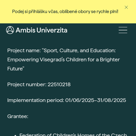
Podej si přihlášku včas, oblíbené obory se rychle plní!
Ne
Stud
Menu
Baka
Project name: "Sport, Culture, and Education:
Magi
Empowering Visegrad’s Children for a Brighter
Dist
Future"
Celo
Cert
Project number: 22510218
Pro
Implementation period: 01/06/2025–31/08/2025
Stud
Přij
Grantee:
Den
Rec
Federation of Children's Homes of the Czech