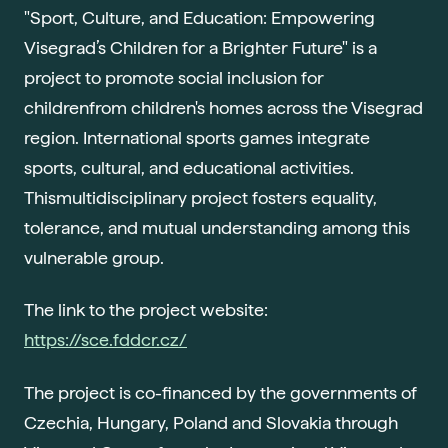
Ada
"Sport, Culture, and Education: Empowering
Sma
Visegrad’s Children for a Brighter Future" is a
Era
project to promote social inclusion for
Maj
childrenfrom children's homes across the Visegrad
Nejč
region. International sports games integrate
sports, cultural, and educational activities.
O šk
Thismultidisciplinary project fosters equality,
Nov
tolerance, and mutual understanding among this
Pob
vulnerable group.
Vede
The link to the project website:
Kont
https://sce.fddcr.cz/
The project is co-financed by the governments of
Czechia, Hungary, Poland and Slovakia through