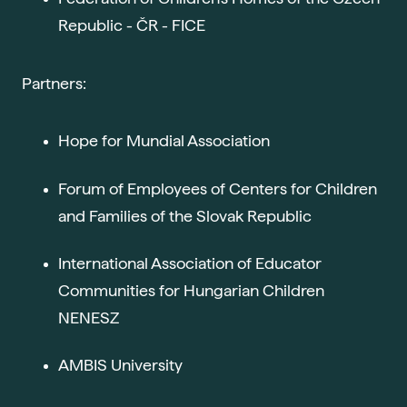
Gau
Republic - ČR - FICE
Vše 
Partners:
For
Dis
Hope for Mundial Association
Era
Fut
Forum of Employees of Centers for Children
Voli
and Families of the Slovak Republic
Bal
Pra
International Association of Educator
Car
Communities for Hungarian Children
Exk
NENESZ
Stud
AMBIS University
Sez