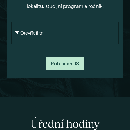
lokalitu, studijní program a ročník:
Gau
Vše 
For
Otevřít filtr
Dis
Era
Fut
Přihlášení IS
Voli
Bal
Pra
Car
Exk
Stud
Úřední hodiny
Sez