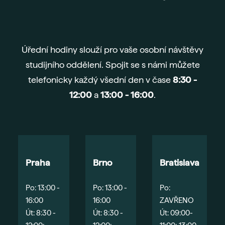
Ada
Sma
Era
Úřední hodiny slouží pro vaše osobní návštěvy
Maj
studijního oddělení. Spojit se s námi můžete
Nejč
telefonicky každý všední den v čase
8:30 -
O šk
12:00
a
13:00 - 16:00
.
Nov
Pob
Vede
Kont
Praha
Brno
Bratislava
Po: 13:00 -
Po: 13:00 -
Po:
16:00
16:00
ZAVŘENO
Út: 8:30 -
Út: 8:30 -
Út: 09:00-