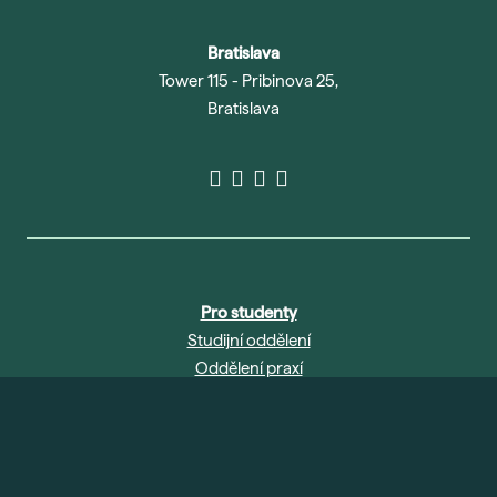
Bratislava
Tower 115 - Pribinova 25,
Bratislava
Pro studenty
Studijní oddělení
Oddělení praxí
Knihovna
Abychom vám usnadnili procházení stránek, nabídli
Studentské průkazy
přizpůsobený obsah nebo reklamu a mohli anonymně
Přihlášení IS
analyzovat návštěvnost, využíváme soubory cookies, které
sdílíme se svými partnery pro sociální média, inzerci a