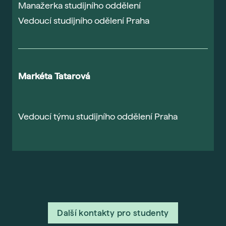
Manažerka studijního oddělení
Z
Vedoucí studijního odělení Praha
V
Markéta Tatarová
L
Vedoucí týmu studijního oddělení Praha
V
Další kontakty pro studenty