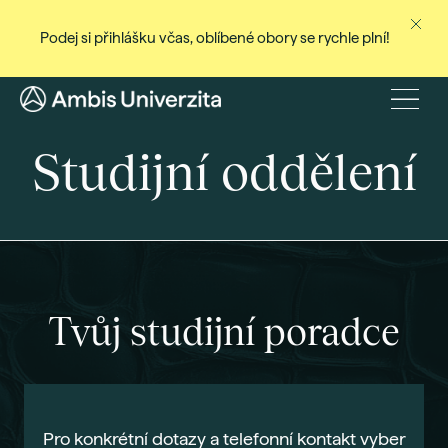
Podej si přihlášku včas, oblíbené obory se rychle plní!
Ne
Stud
Menu
Baka
Studijní oddělení
Magi
Dist
Celo
Cert
Pro
Tvůj studijní poradce
Stud
Přij
Den
Pro konkrétní dotazy a telefonní kontakt vyber
Rec