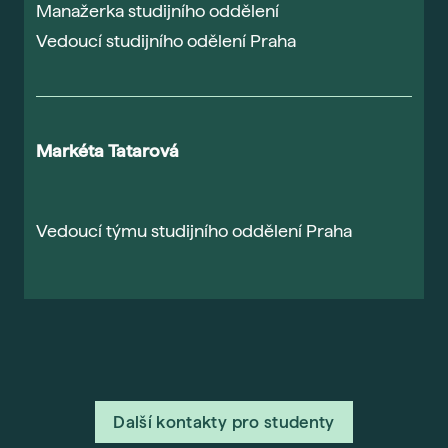
Manažerka studijního oddělení
Z
Vedoucí studijního odělení Praha
V
Markéta Tatarová
L
Vedoucí týmu studijního oddělení Praha
V
Další kontakty pro studenty