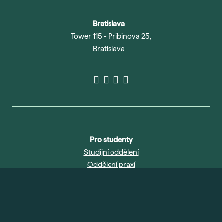
Bratislava
Tower 115 - Pribinova 25,
Bratislava
Pro studenty
Studijní oddělení
Oddělení praxí
Knihovna
Abychom vám usnadnili procházení stránek, nabídli
Studentské průkazy
přizpůsobený obsah nebo reklamu a mohli anonymně
Přihlášení IS
analyzovat návštěvnost, využíváme soubory cookies, které
sdílíme se svými partnery pro sociální média, inzerci a