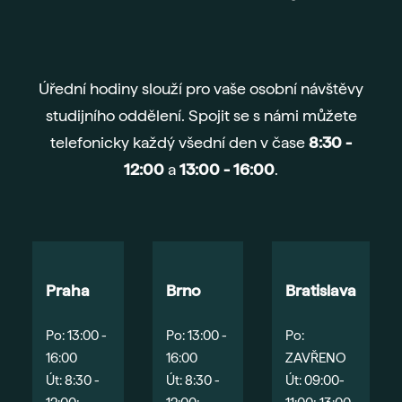
Ada
Sma
Era
Úřední hodiny slouží pro vaše osobní návštěvy
Maj
studijního oddělení. Spojit se s námi můžete
Nejč
telefonicky každý všední den v čase
8:30 -
O šk
12:00
a
13:00 - 16:00
.
Nov
Pob
Vede
Kont
Praha
Brno
Bratislava
Po: 13:00 -
Po: 13:00 -
Po:
16:00
16:00
ZAVŘENO
Út: 8:30 -
Út: 8:30 -
Út: 09:00-