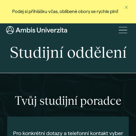
Podej si přihlášku včas, oblíbené obory se rychle plní!
Ne
Stud
Menu
Baka
Studijní oddělení
Magi
Dist
Celo
Cert
Pro
Tvůj studijní poradce
Stud
Přij
Den
Pro konkrétní dotazy a telefonní kontakt vyber
Rec