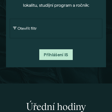
lokalitu, studijní program a ročník:
Gau
Vše 
For
Otevřít filtr
Dis
Era
Fut
Přihlášení IS
Voli
Bal
Pra
Car
Exk
Stud
Úřední hodiny
Sez