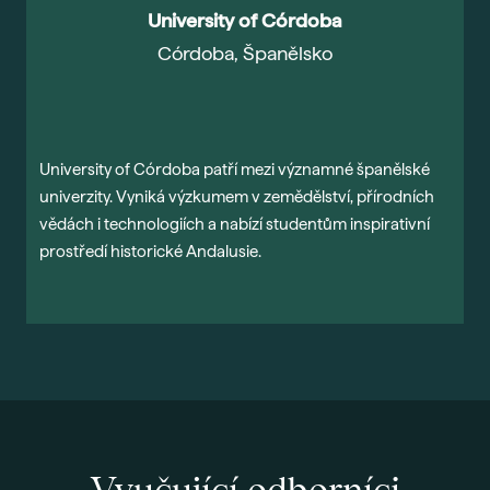
University of Córdoba
Córdoba, Španělsko
University of Córdoba patří mezi významné španělské
P
univerzity. Vyniká výzkumem v zemědělství, přírodních
N
vědách i technologiích a nabízí studentům inspirativní
m
prostředí historické Andalusie.
ž