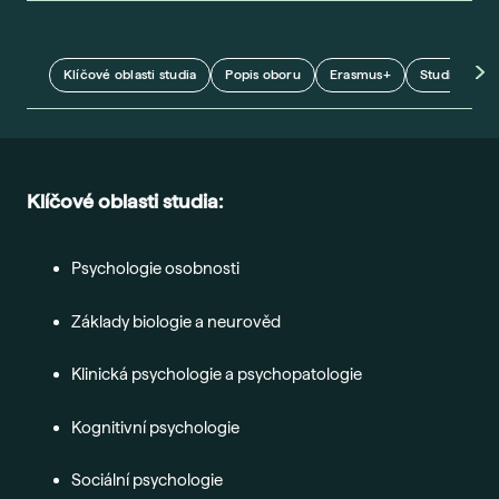
Ada
Sma
Era
Klíčové oblasti studia
Popis oboru
Erasmus+
Studijní plán
Maj
Nejč
O šk
Klíčové oblasti studia:
Nov
Psychologie osobnosti
Pob
Vede
Základy biologie a neurověd
Kont
Klinická psychologie a psychopatologie
Kognitivní psychologie
Sociální psychologie