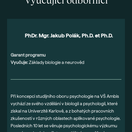
Vyučující odborníci
PhDr. Mgr. Jakub Polák, Ph.D. et Ph.D.
Garant programu
V
Vyučuje:
Základy biologie a neurověd
o
Při koncepci studijního oboru psychologie na VŠ Ambis
„
vychází ze svého vzdělání v biologii a psychologii, které
t
získal na Univerzitě Karlově, a z bohatých pracovních
p
zkušeností v různých oblastech aplikované psychologie.
m
Posledních 10 let se věnuje psychologickému výzkumu
s