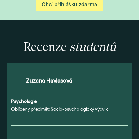
Chci přihlášku zdarma
Recenze
studentů
Zuzana Havlasová
Psychologie
P
Oblíbený předmět: Socio-psychologický výcvik
O