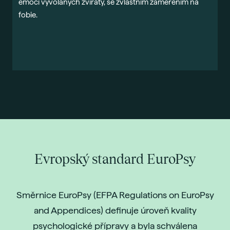
emocí vyvolaných zvířaty, se zvláštním zaměřením na
š
fobie.
Evropský standard EuroPsy
Směrnice
EuroPsy
(EFPA Regulations on EuroPsy
and Appendices) definuje úroveň kvality
psychologické přípravy a byla schválena