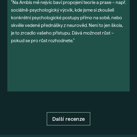
"Na Ambis mě nejvíc baví propojení teorie a praxe – např.
"
sociálně-psychologický výcvik, kde jsme si zkoušeli
o
konkrétní psychologické postupy přímo na sobě, nebo
d
skvěle vedené přednášky z neurověd. Není to jen škola,
m
je to zrcadlo vašeho přístupu. Dává možnost růst –
m
pokud se pro růst rozhodnete."
d
p
s
Další recenze