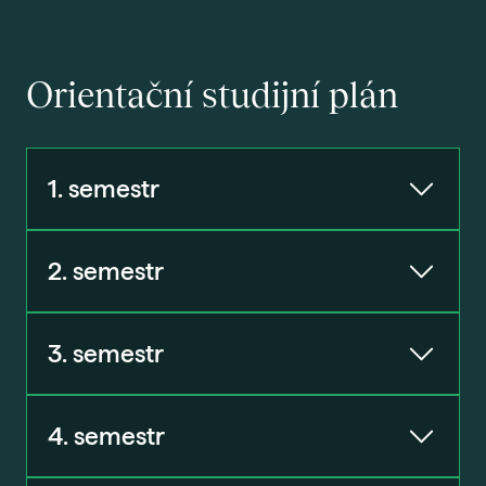
Orientační studijní plán
1. semestr
2. semestr
Úvod do studia
3. semestr
Psychologie osobnosti
Úvod do studia psychologie
4. semestr
Vývojová psychologie
Pedagogická psychologie
Dějiny psychologie