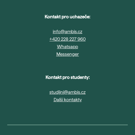
Anglický jazyk II
Volitelný předmět
Anglický jazyk III
IT dovednosti I
Bakalářská práce
Uplatnění psychologa v
Kontakt pro uchazeče:
Volitelný předmět
Bakalářský seminář
praxi
info@ambis.cz
+420 228 227 960
Whatsapp
Volitelný předmět
Messenger
Kontakt pro studenty:
studijni@ambis.cz
Další kontakty