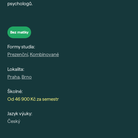
psychologů.
Gau
Vše 
For
Bez matiky
Dis
Formy studia:
Era
Prezenční
,
Kombinované
Fut
Voli
Lokalita:
Praha
,
Brno
Bal
Pra
Školné:
Car
Od 46 900 Kč za semestr
Exk
Jazyk výuky:
Stud
Český
Sez