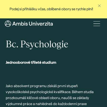
Podej si přihlášku včas, oblíbené obory se rychle plní!
Ne
Stud
Menu
Baka
Bc. Psychologie
Magi
Dist
Celo
Jednooborové tříleté studium
Cert
Pro
Stud
Jako absolvent programu získáš první stupeň
Přij
vysokoškolské psychologické kvalifikace. Během studia
Den
prozkoumáš klíčové oblasti oboru, naučíš se základy
výzkumné práce a nahlédneš do každodenní praxe
Rec