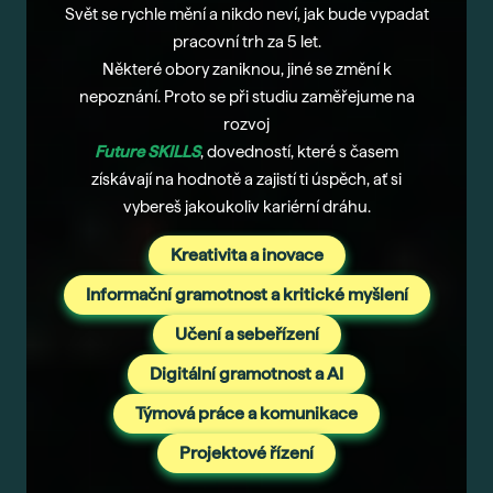
Svět se rychle mění a nikdo neví, jak bude vypadat
pracovní trh za 5 let.
Některé obory zaniknou, jiné se změní k
nepoznání. Proto se při studiu zaměřejume na
rozvoj
Future SKILLS
,
dovedností, které s časem
získávají na hodnotě a zajistí ti úspěch, ať si
vybereš jakoukoliv kariérní dráhu.
Kreativita a inovace
Informační gramotnost a kritické myšlení
Učení a sebeřízení
Digitální gramotnost a AI
Týmová práce a komunikace
Projektové řízení