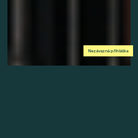
Nezávazná přihláška
Abychom vám usnadnili procházení stránek, nabídli
přizpůsobený obsah nebo reklamu a mohli anonymně
analyzovat návštěvnost, využíváme soubory cookies, které
sdílíme se svými partnery pro sociální média, inzerci a
analýzu. Jejich nastavení upravíte odkazem "Nastavení
cookies" a kdykoliv jej můžete změnit v patičce webu.
Podrobnější informace najdete v našich Zásadách ochrany
osobních údajů a používání souborů cookies. Souhlasíte s
používáním cookies?