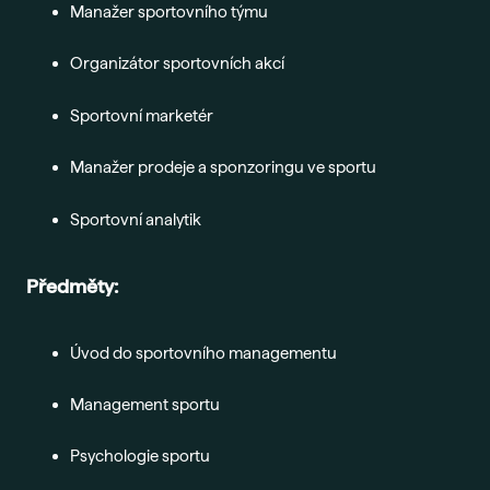
Ada
Manažer sportovního týmu
Sma
Organizátor sportovních akcí
Era
Maj
Sportovní marketér
Nejč
Manažer prodeje a sponzoringu ve sportu
O šk
Sportovní analytik
Nov
Pob
Předměty:
Vede
Kont
Úvod do sportovního managementu
Management sportu
Psychologie sportu