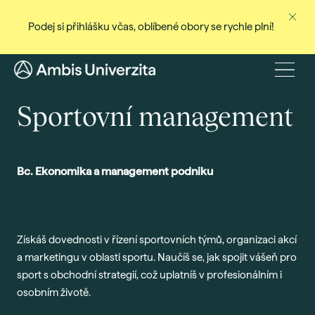
Podej si přihlášku včas, oblíbené obory se rychle plní!
Ne
Stud
Menu
Baka
Sportovní management
Magi
Dist
Celo
Bc. Ekonomika a management podniku
Cert
Pro
Získáš dovednosti v řízení sportovních týmů, organizaci akcí
Stud
a marketingu v oblasti sportu. Naučíš se, jak spojit vášeň pro
Přij
sport s obchodní strategií, což uplatníš v profesionálním i
Den
osobním životě.
Rec