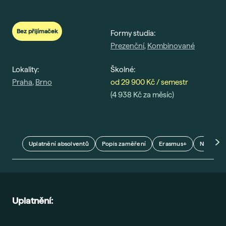
Gau
Vše 
Bez přijímaček
Formy studia:
Prezenční
,
Kombinované
For
Dis
Lokality:
Školné:
Era
Praha
,
Brno
od 29 900 Kč / semestr
(4 938 Kč za měsíc)
Fut
Voli
Bal
Pra
Uplatnění absolventů
Popis zaměření
Erasmus+
Naši odb
Car
Exk
Stud
Uplatnění:
Sez