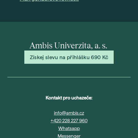
Ada
Sma
Era
Maj
Nejč
Ambis Univerzita, a. s.
O šk
Získej slevu na přihlášku 690 Kč
Nov
Pob
Vede
Kont
Kontakt pro uchazeče:
info@ambis.cz
+420 228 227 960
Whatsapp
Messenger