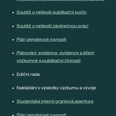
Gau
Soutěž o nejlepší publikační počin
Vše 
Soutěž o nejlepší závěrečnou práci
For
Dis
Plán genderové rovnosti
Era
Fut
Plánování, evidence, evidence a šíření
Voli
výzkumné a publikační činnosti
Bal
Pra
Ediční rada
Car
Nakládání s výsledky výzkumu a vývoje
Exk
Stud
Studentská interní grantová agentura
Sez
Plán genderové rovnosti