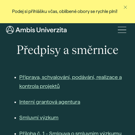
Podej si přihlášku včas, oblíbené obory se rychle plní!
Ne
Stud
Menu
Baka
Předpisy a směrnice
Magi
Dist
Celo
Příprava, schvalování, podávání, realizace a
Cert
kontrola projektů
Pro
Interní grantová agentura
Stud
Přij
Smluvní výzkum
Den
Rec
Příloha č. 1 - Smlouva o smluvním výzkumu