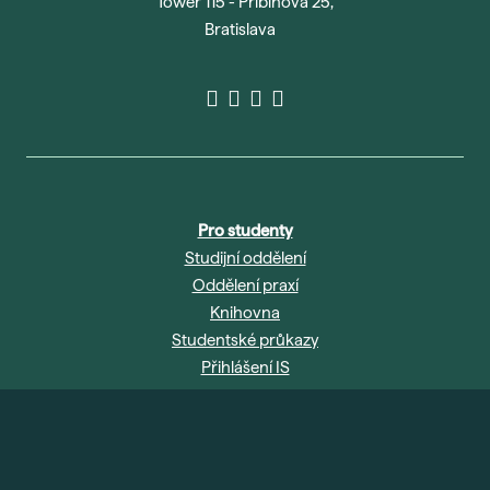
Tower 115 - Pribinova 25,
Bratislava
Pro studenty
Studijní oddělení
Oddělení praxí
Knihovna
Studentské průkazy
Přihlášení IS
Abychom vám usnadnili procházení stránek, nabídli
přizpůsobený obsah nebo reklamu a mohli anonymně
Úřední deska
analyzovat návštěvnost, využíváme soubory cookies, které
Novinky