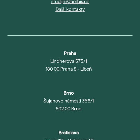
studijni@ambis.cz
Další kontakty
Praha
Lindnerova 575/1
180 00 Praha 8 - Libeň
Brno
Šujanovo náměstí 356/1
602 00 Brno
Bratislava