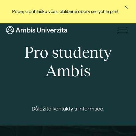
Podej si přihlášku včas, oblíbené obory se rychle plní!
Ne
Stud
Menu
Baka
Pro studenty
Magi
Dist
Ambis
Celo
Cert
Pro
Stud
Důležité kontakty a informace.
Přij
Den
Rec