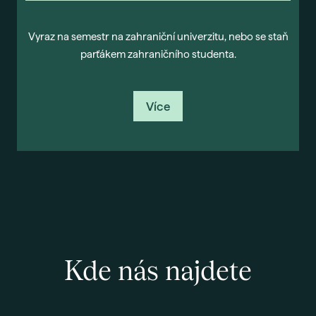
Vyraz na semestr na zahraniční univerzitu, nebo se staň
P
parťákem zahraničního studenta.
Více
Kde nás najdete