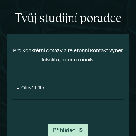
Gau
Tvůj studijní poradce
Vše 
For
Dis
Era
Pro konkrétní dotazy a telefonní kontakt vyber
Fut
lokalitu, obor a ročník:
Voli
Bal
Pra
Otevřít filtr
Car
Exk
Stud
Sez
Přihlášení IS