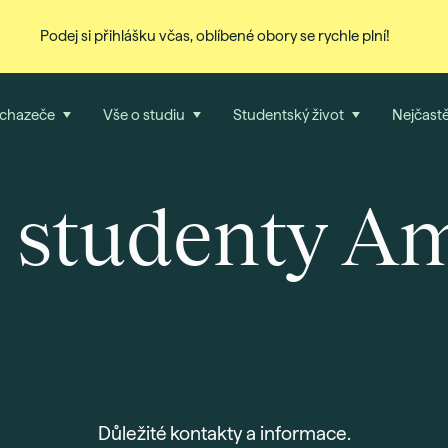
Podej si přihlášku včas, oblíbené obory se rychle plní!
uchazeče
Vše o studiu
Studentský život
Nejčastě
 studenty A
Důležité kontakty a informace.