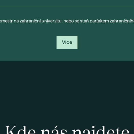
emestr na zahraniční univerzitu, nebo se staň parťákem zahraničníh
Více
Kde nás najdete