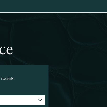
dce
ročník: