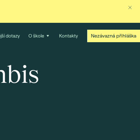
Nezávazná přihláška
jší dotazy
O škole
Kontakty
mbis