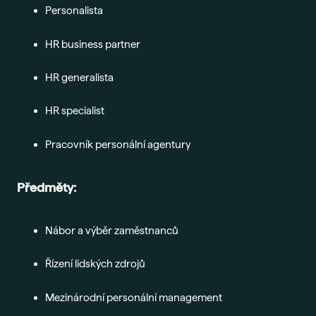
Ada
Personalista
Sma
HR business partner
Era
Maj
HR generalista
Nejč
HR specialist
O šk
Pracovník personální agentury
Nov
Pob
Předměty:
Vede
Kont
Nábor a výběr zaměstnanců
Řízení lidských zdrojů
Mezinárodní personální management