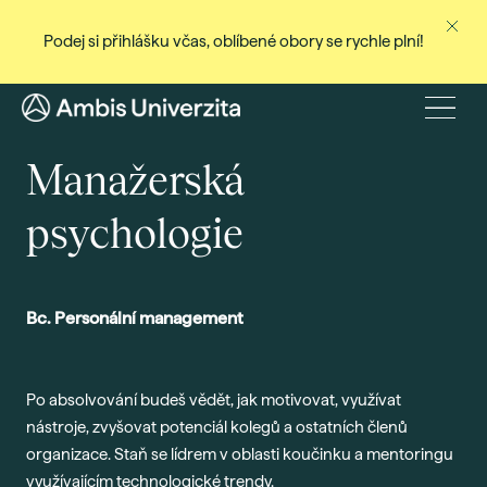
Podej si přihlášku včas, oblíbené obory se rychle plní!
Ne
Stud
Menu
Baka
Manažerská
Magi
psychologie
Dist
Celo
Cert
Bc. Personální management
Pro
Stud
Po absolvování budeš vědět, jak motivovat, využívat
Přij
nástroje, zvyšovat potenciál kolegů a ostatních členů
Den
organizace. Staň se lídrem v oblasti koučinku a mentoringu
Rec
využívajícím technologické trendy.