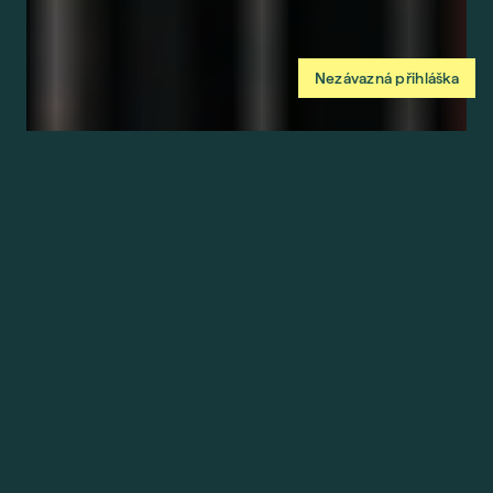
Nezávazná přihláška
Abychom vám usnadnili procházení stránek, nabídli
přizpůsobený obsah nebo reklamu a mohli anonymně
analyzovat návštěvnost, využíváme soubory cookies, které
sdílíme se svými partnery pro sociální média, inzerci a
analýzu. Jejich nastavení upravíte odkazem "Nastavení
cookies" a kdykoliv jej můžete změnit v patičce webu.
Podrobnější informace najdete v našich Zásadách ochrany
osobních údajů a používání souborů cookies. Souhlasíte s
používáním cookies?
Povolit povinné
Nastavení cookies