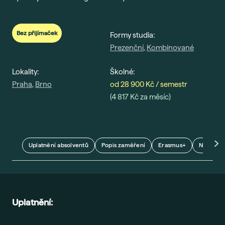
Gau
Vše 
Bez přijímaček
Formy studia:
Prezenční
,
Kombinované
For
Dis
Lokality:
Školné:
Era
Praha
,
Brno
od 28 900 Kč / semestr
Fut
(4 817 Kč za měsíc)
Voli
Bal
Pra
Uplatnění absolventů
Popis zaměření
Erasmus+
Naši odb
Car
Exk
Stud
Uplatnění:
Sez