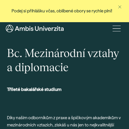
Podej si přihlášku včas, oblíbené obory se rychle plní!
Ne
Stud
Menu
Baka
Bc. Mezinárodní vztahy
Magi
Dist
a diplomacie
Celo
Cert
Pro
Tříleté bakalářské studium
Stud
Přij
Díky našim odborníkům z praxe a špičkovým akademikům v
Den
mezinárodních vztazích, získáš u nás jen to nejkvalitnější
Rec