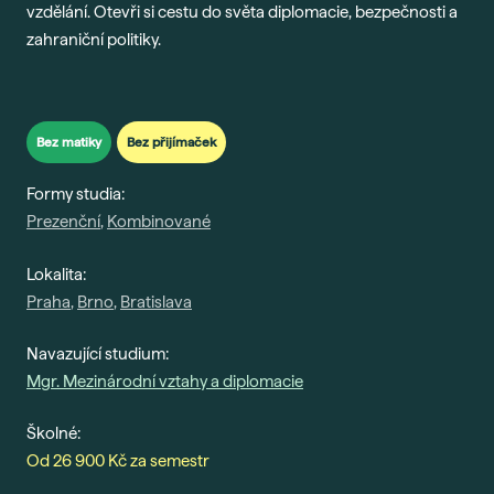
vzdělání. Otevři si cestu do světa diplomacie, bezpečnosti a
Gau
zahraniční politiky.
Vše 
For
Dis
Bez matiky
Bez přijímaček
Era
Formy studia:
Fut
Prezenční
,
Kombinované
Voli
Lokalita:
Bal
Praha
,
Brno
,
Bratislava
Pra
Car
Navazující studium:
Exk
Mgr. Mezinárodní vztahy a diplomacie
Stud
Školné:
Od 26 900 Kč za semestr
Sez