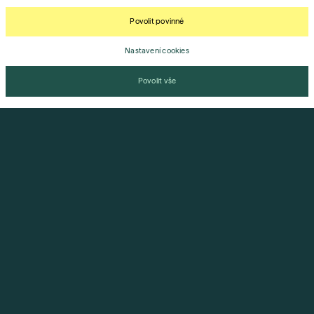
Povolit povinné
Nastavení cookies
Nezávazná přihláška
Povolit vše