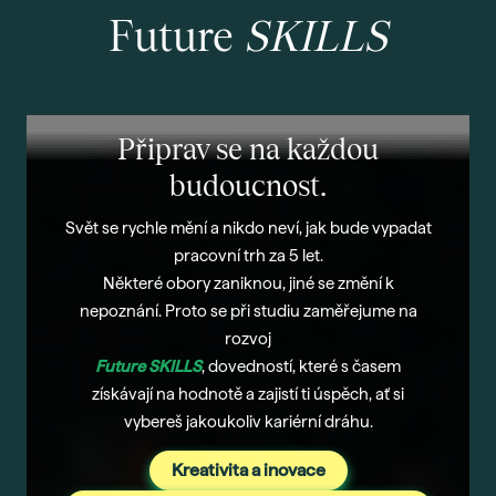
Future
SKILLS
Připrav se na každou
budoucnost.
Svět se rychle mění a nikdo neví, jak bude vypadat
pracovní trh za 5 let.
Některé obory zaniknou, jiné se změní k
nepoznání. Proto se při studiu zaměřejume na
rozvoj
Future SKILLS
,
dovedností, které s časem
získávají na hodnotě a zajistí ti úspěch, ať si
vybereš jakoukoliv kariérní dráhu.
Kreativita a inovace