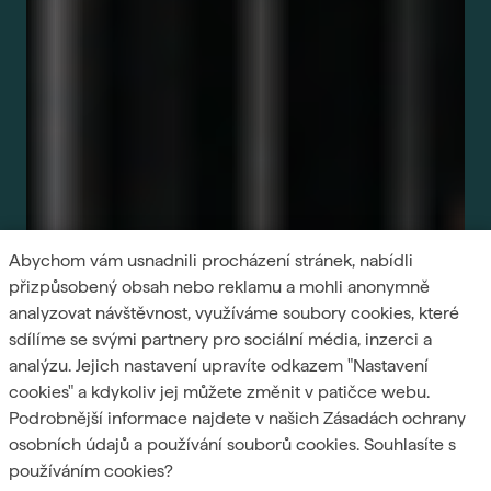
Abychom vám usnadnili procházení stránek, nabídli
přizpůsobený obsah nebo reklamu a mohli anonymně
analyzovat návštěvnost, využíváme soubory cookies, které
sdílíme se svými partnery pro sociální média, inzerci a
analýzu. Jejich nastavení upravíte odkazem "Nastavení
cookies" a kdykoliv jej můžete změnit v patičce webu.
Podrobnější informace najdete v našich Zásadách ochrany
osobních údajů a používání souborů cookies. Souhlasíte s
používáním cookies?